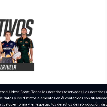
rcial Udesa Sport. Todos los derechos reservados Los derechos 
de datos y los distintos elementos en él contenidos son titularida
ualquier forma y, en especial, los derechos de reproducción, dist