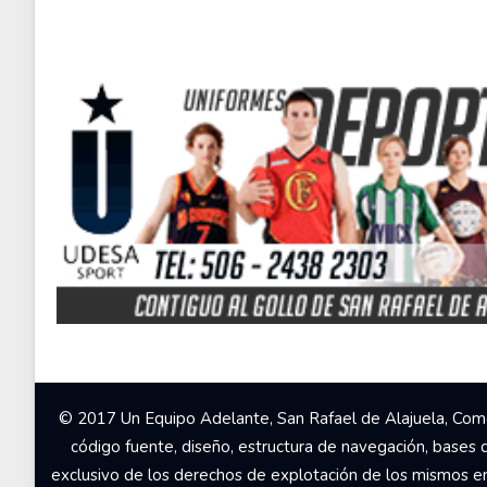
© 2017 Un Equipo Adelante, San Rafael de Alajuela, Come
código fuente, diseño, estructura de navegación, bases 
exclusivo de los derechos de explotación de los mismos en c