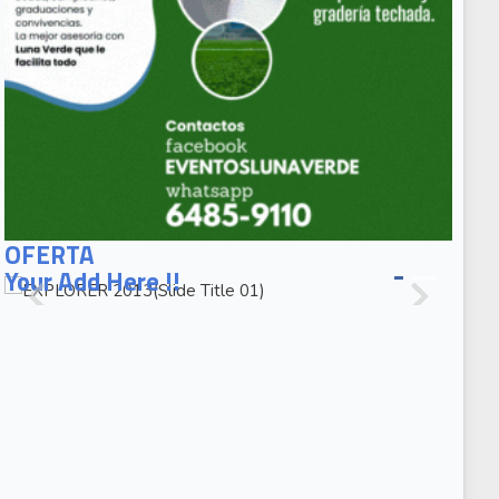
EXPLORER
2013(Slide
OFERTA
Title 01)
Your Add Here !!
EXPLORER
2013(Slide
Caption 02)