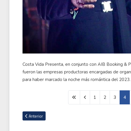
Costa Vida Presenta, en conjunto con AIB Booking & P
fueron las empresas productoras encargadas de organi
para haber marcado la noche más romántica del 2023.
1
2
3
4
Artículo anterior: El once ideal de la jornada 18 del Apertura
Anterior