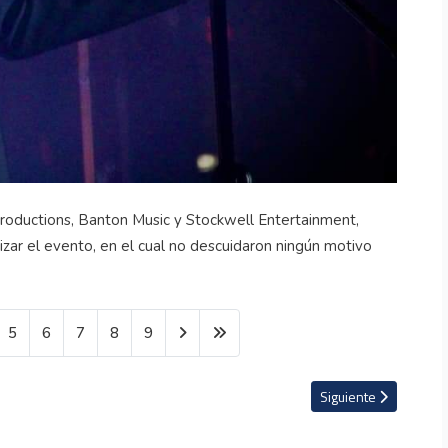
roductions, Banton Music y Stockwell Entertainment,
zar el evento, en el cual no descuidaron ningún motivo
5
6
7
8
9
Artículo siguiente: L
Siguiente