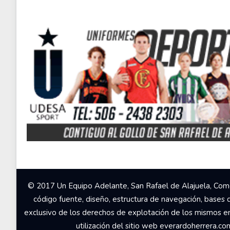
© 2017 Un Equipo Adelante, San Rafael de Alajuela, Come
código fuente, diseño, estructura de navegación, bases 
exclusivo de los derechos de explotación de los mismos en c
utilización del sitio web everardoherrera.c