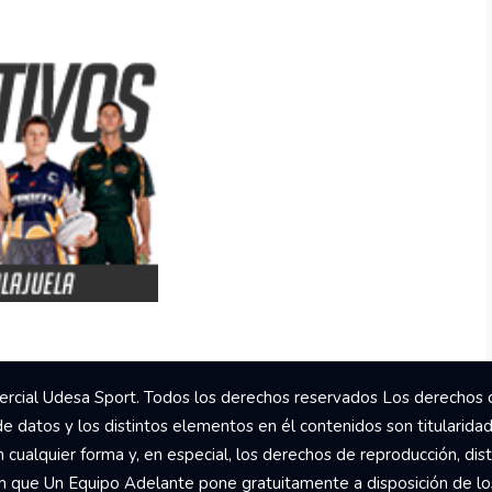
rcial Udesa Sport. Todos los derechos reservados Los derechos 
de datos y los distintos elementos en él contenidos son titularida
ualquier forma y, en especial, los derechos de reproducción, dist
om que Un Equipo Adelante pone gratuitamente a disposición de los 