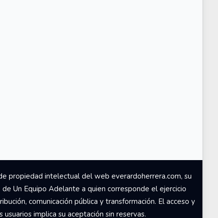
de propiedad intelectual del web everardoherrera.com, su
d de Un Equipo Adelante a quien corresponde el ejercicio
ribución, comunicación pública y transformación. El acceso y
usuarios implica su aceptación sin reservas.