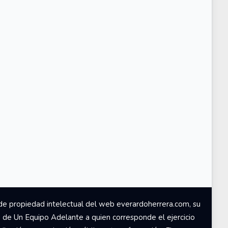
de propiedad intelectual del web everardoherrera.com, su
d de Un Equipo Adelante a quien corresponde el ejercicio