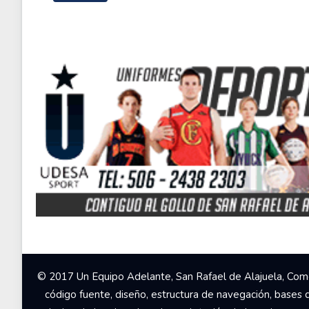
© 2017 Un Equipo Adelante, San Rafael de Alajuela, Come
código fuente, diseño, estructura de navegación, bases 