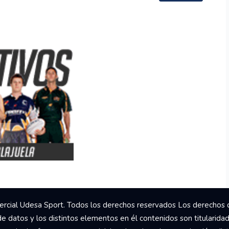
rcial Udesa Sport. Todos los derechos reservados Los derechos 
de datos y los distintos elementos en él contenidos son titularida