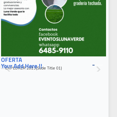
EXPLORER
2013(Slide
OFERTA
Title 01)
Your Add Here !!
EXPLORER
2013(Slide
Caption 02)