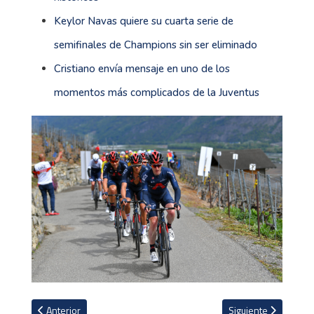
Keylor Navas quiere su cuarta serie de
semifinales de Champions sin ser eliminado
Cristiano envía mensaje en uno de los
momentos más complicados de la Juventus
Artículo anterior: Amador sigue destacando en el Tour de Romand
Artículo siguiente: A
Anterior
Siguiente