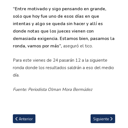
“Entre motivado y sigo pensando en grande,
solo que hoy fue uno de esos días en que
intentas y algo se queda sin hacer y allí es
donde notas que los jueces vienen con
demasiada exigencia. Estamos bien, pasamos la
ronda, vamos por más”,
aseguró el tico.
Para este vienes de 24 pasarán 12 a la siguiente
ronda donde los resultados saldrán a eso del medio
día.
Fuente: Periodista Olman Mora Bermúdez
Artículo anterior: Open de Downhill en Costa Rica contará con la pa
Artículo siguiente: 
Anterior
Siguiente