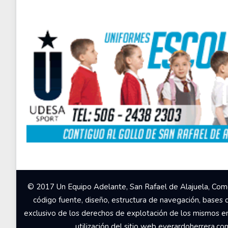
© 2017 Un Equipo Adelante, San Rafael de Alajuela, Come
código fuente, diseño, estructura de navegación, bases 
exclusivo de los derechos de explotación de los mismos en c
utilización del sitio web everardoherrera.c