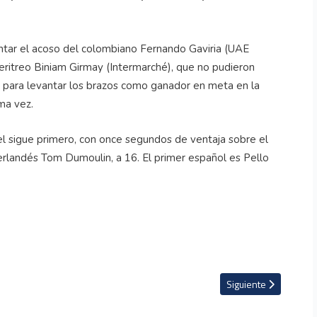
ntar el acoso del colombiano Fernando Gaviria (UAE
eritreo Biniam Girmay (Intermarché), que no pudieron
es para levantar los brazos como ganador en meta en la
ma vez.
oel sigue primero, con once segundos de ventaja sobre el
erlandés Tom Dumoulin, a 16. El primer español es Pello
 de Hungría
Artículo siguiente: Si
Siguiente