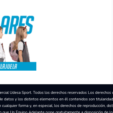
rcial Udesa Sport. Todos los derechos reservados Los derechos 
de datos y los distintos elementos en él contenidos son titularida
ualquier forma y, en especial, los derechos de reproducción, dist
om que Un Equipo Adelante pone gratuitamente a disposición de los 