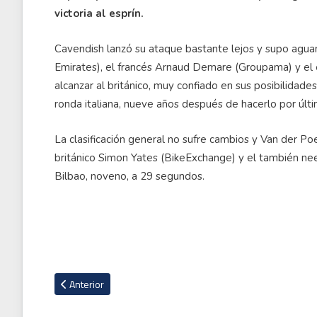
victoria al esprín.
Cavendish lanzó su ataque bastante lejos y supo agua
Emirates), el francés Arnaud Demare (Groupama) y el 
alcanzar al británico, muy confiado en sus posibilidad
ronda italiana, nueve años después de hacerlo por últi
La clasificación general no sufre cambios y Van der P
británico Simon Yates (BikeExchange) y el también ne
Bilbao, noveno, a 29 segundos.
Artículo anterior: Andrey Amador estará presente en el Tour
Anterior