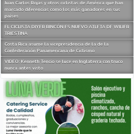
Juan Carlos Rojas y otros ciclistas de América que han
marcado diferencias como los más ganadores en sus
países
EL CICLISTA DIYER RINCÓN ES NUEVO ATLETA DE WILIER
TRIESTINA
Costa Rica asume la vicepresidencia de la de la
Confederación Panamericana de Ciclismo
VIDEO: Kenneth Tencio se luce en Inglaterra con truco
nunca antes visto