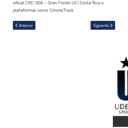
oficial CRC-506 – Gran Fondo UCI Costa Rica o
plataformas como ChronoTrack.
Artículo anterior: Diferencias entre Bicicletas MTB y Gravel para pr
Artículo siguiente: V
Anterior
Siguiente