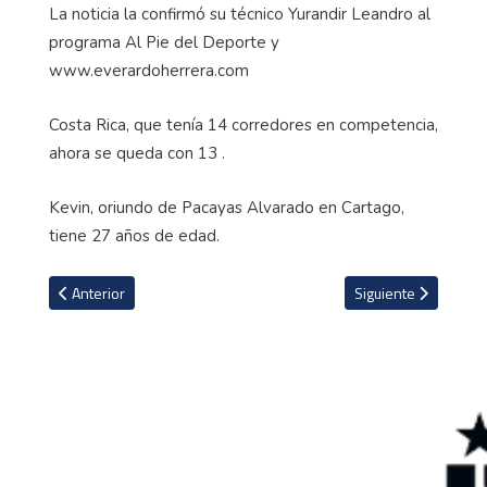
La noticia la confirmó su técnico
Yurandir
Leandro al
programa Al Pie del Deporte y
www.everardoherrera.com
Costa Rica, que tenía 14 corredores en competencia,
ahora se queda con 13 .
Kevin, oriundo de Pacayas Alvarado en Cartago,
tiene 27 años de edad.
Artículo anterior: Luis Oses, el mejor tico en la octava etapa de la 
Artículo siguiente: 
Anterior
Siguiente