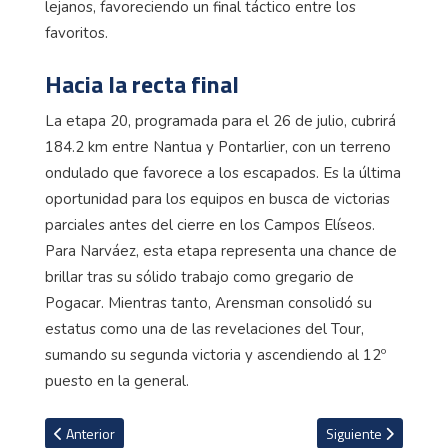
lejanos, favoreciendo un final táctico entre los
favoritos.
Hacia la recta final
La etapa 20, programada para el 26 de julio, cubrirá
184.2 km entre Nantua y Pontarlier, con un terreno
ondulado que favorece a los escapados. Es la última
oportunidad para los equipos en busca de victorias
parciales antes del cierre en los Campos Elíseos.
Para Narváez, esta etapa representa una chance de
brillar tras su sólido trabajo como gregario de
Pogacar. Mientras tanto, Arensman consolidó su
estatus como una de las revelaciones del Tour,
sumando su segunda victoria y ascendiendo al 12º
puesto en la general.
Artículo anterior: VIDEO: Ciclista español sufrió dura caída cuando p
Artículo siguiente: 
Anterior
Siguiente