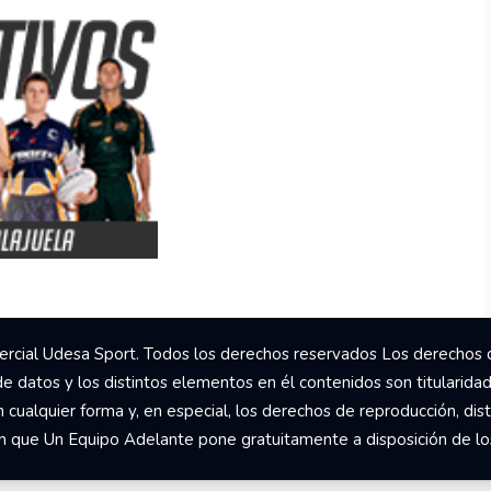
rcial Udesa Sport. Todos los derechos reservados Los derechos 
de datos y los distintos elementos en él contenidos son titularida
ualquier forma y, en especial, los derechos de reproducción, dist
om que Un Equipo Adelante pone gratuitamente a disposición de los 