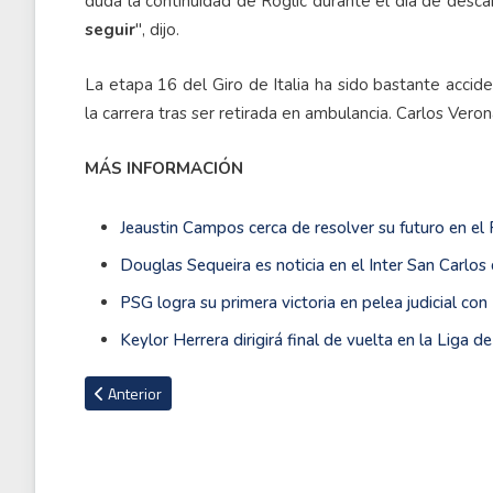
duda la continuidad de Roglic durante el día de desca
seguir
", dijo.
La etapa 16 del Giro de Italia ha sido bastante acci
la carrera tras ser retirada en ambulancia. Carlos Veron
MÁS INFORMACIÓN
Jeaustin Campos cerca de resolver su futuro en e
Douglas Sequeira es noticia en el Inter San Carlos
PSG logra su primera victoria en pelea judicial c
Keylor Herrera dirigirá final de vuelta en la Liga 
Artículo anterior: Kenneth Tencio avanza en la Copa del Mu
Anterior