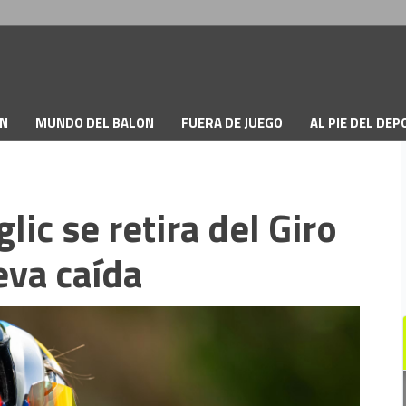
ON
MUNDO DEL BALON
FUERA DE JUEGO
AL PIE DEL DE
ic se retira del Giro
eva caída