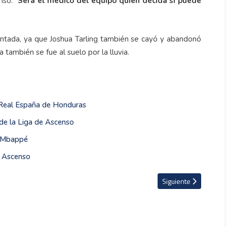
nso. “
Será el médico del equipo quien decida si puede
dentada, ya que Joshua Tarling también se cayó y abandonó
a también se fue al suelo por la lluvia.
l Real España de Honduras
 de la Liga de Ascenso
on Mbappé
de Ascenso
ndo de BMX
Artículo siguiente: Me
Siguiente