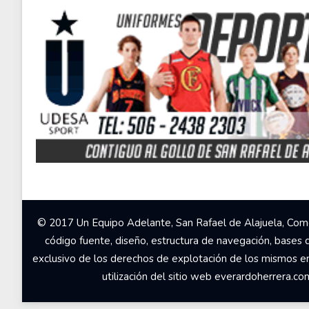
© 2017 Un Equipo Adelante, San Rafael de Alajuela, Come
código fuente, diseño, estructura de navegación, bases 
exclusivo de los derechos de explotación de los mismos en c
utilización del sitio web everardoherrera.c