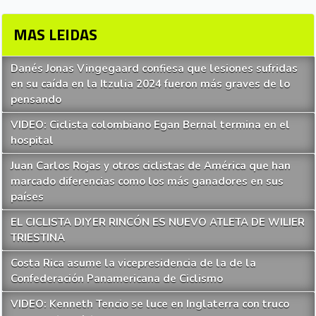
MAS LEIDAS
Danés Jonas Vingegaard confiesa que lesiones sufridas
en su caída en la Itzulia 2024 fueron más graves de lo
pensando
VIDEO: Ciclista colombiano Egan Bernal termina en el
hospital
Juan Carlos Rojas y otros ciclistas de América que han
marcado diferencias como los más ganadores en sus
países
EL CICLISTA DIYER RINCÓN ES NUEVO ATLETA DE WILIER
TRIESTINA
Costa Rica asume la vicepresidencia de la de la
Confederación Panamericana de Ciclismo
VIDEO: Kenneth Tencio se luce en Inglaterra con truco