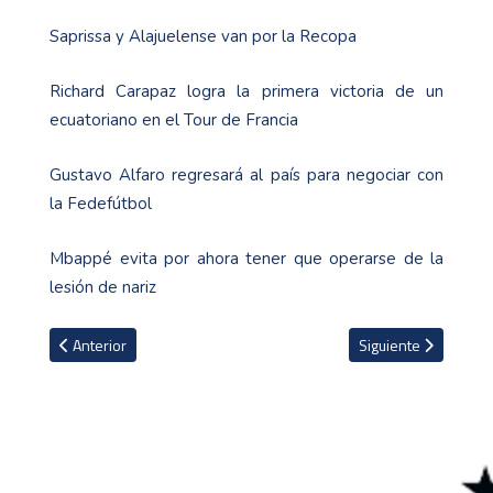
Saprissa y Alajuelense van por la Recopa
Richard Carapaz logra la primera victoria de un
ecuatoriano en el Tour de Francia
Gustavo Alfaro regresará al país para negociar con
la Fedefútbol
Mbappé evita por ahora tener que operarse de la
lesión de nariz
Artículo anterior: Director de uno de los mejores ciclistas del mund
Artículo siguiente: R
Anterior
Siguiente