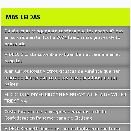
MAS LEIDAS
Danés Jonas Vingegaard confiesa que lesiones sufridas
en su caída en la Itzulia 2024 fueron más graves de lo
pensando
VIDEO: Ciclista colombiano Egan Bernal termina en el
hospital
Juan Carlos Rojas y otros ciclistas de América que han
marcado diferencias como los más ganadores en sus
países
EL CICLISTA DIYER RINCÓN ES NUEVO ATLETA DE WILIER
TRIESTINA
Costa Rica asume la vicepresidencia de la de la
Confederación Panamericana de Ciclismo
VIDEO: Kenneth Tencio se luce en Inglaterra con truco