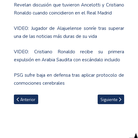
Revelan discusión que tuvieron Ancelotti y Cristiano
Ronaldo cuando coincidieron en el Real Madrid
VIDEO: Jugador de Alajuelense sonríe tras superar
una de las noticias más duras de su vida
VIDEO: Cristiano Ronaldo recibe su primera
expulsión en Arabia Saudita con escándalo incluido
PSG sufre baja en defensa tras aplicar protocolo de
conmociones cerebrales
Artículo anterior: Selección de Costa Rica sufre cambio de última h
Artículo siguiente: 
Anterior
Siguiente