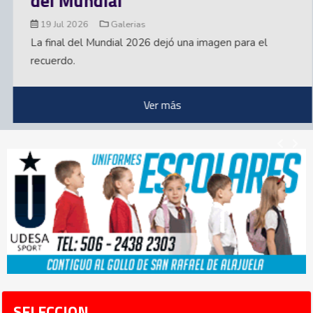
el Mundial
A
19 Jul 2026
Galerias
M
a final del Mundial 2026 dejó una imagen para el
a
ecuerdo.
Ver más
SELECCION