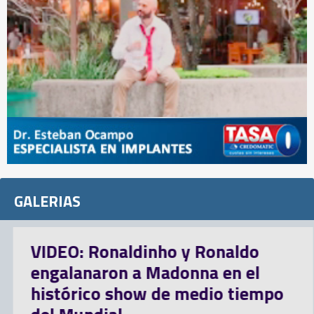
GALERIAS
IDEO: Ronaldinho y Ronaldo
I
ngalanaron a Madonna en el
l
istórico show de medio tiempo
m