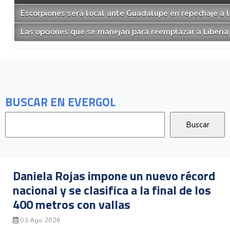
Escorpiones será local ante Guadalupe en repechaje a l
Las opciones que se manejan para reemplazar a Liberia 
BUSCAR EN EVERGOL
aniela Rojas impone un nuevo récord
G
acional y se clasifica a la final de los
l
00 metros con vallas
s
03 Ago 2026