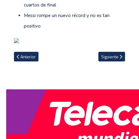
cuartos de final
Messi rompe un nuevo récord y no es tan
positivo
Artículo anterior: Griezmann: “Vengo a Orlando para ganar títulos”
Artículo siguiente: 
Anterior
Siguiente