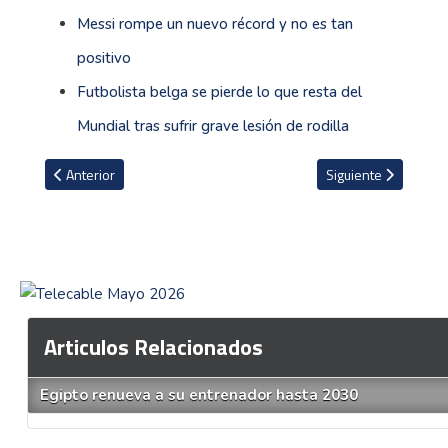
Messi rompe un nuevo récord y no es tan
positivo
Futbolista belga se pierde lo que resta del
Mundial tras sufrir grave lesión de rodilla
Artículo anterior: Definidos los cuartos de final: programación y ho
Artículo siguiente: 
Anterior
Siguiente
Articulos Relacionados
Egipto renueva a su entrenador hasta 2030