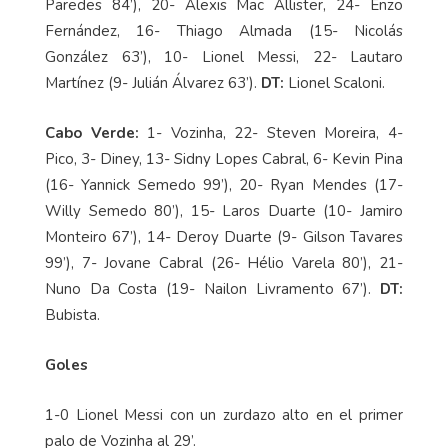
Paredes 84’), 20- Alexis Mac Allister, 24- Enzo
Fernández, 16- Thiago Almada (15- Nicolás
González 63’), 10- Lionel Messi, 22- Lautaro
Martínez (9- Julián Álvarez 63’).
DT:
Lionel Scaloni.
Cabo Verde:
1- Vozinha, 22- Steven Moreira, 4-
Pico, 3- Diney, 13- Sidny Lopes Cabral, 6- Kevin Pina
(16- Yannick Semedo 99’), 20- Ryan Mendes (17-
Willy Semedo 80’), 15- Laros Duarte (10- Jamiro
Monteiro 67’), 14- Deroy Duarte (9- Gilson Tavares
99’), 7- Jovane Cabral (26- Hélio Varela 80’), 21-
Nuno Da Costa (19- Nailon Livramento 67’).
DT:
Bubista.
Goles
1-0 Lionel Messi con un zurdazo alto en el primer
palo de Vozinha al 29’.