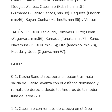
BRASIL:
Alisson; Danilo, Gabriel, Marquinhos,
Douglas Santos; Casemiro (Fabinho, min.92),
Guimaraes (Danilo Santos, min.98), Paquetá (Endrick,
min.46); Rayan, Cunha (Martinelli, min.66) y Vinícius.
JAPÓN:
Z.Suzuki; Taniguchi, Tomiyasu, H.Ito; Doan
(Sugawara, min.66), Kamada (Tanaka, min.78), Sano,
Nakamura (J.Suzuki, min.66); J.Ito (Machino, min.78),
Maeda; y Ueda (Ogawa, min.97).
GOLES
0-1: Kaishu Sano al recuperar un balón tras mala
salida de Danilo, avanza con el esférico dominado y
remata de derecha desde los linderos de la media
luna del área (29')
1-1: Casemiro con remate de cabeza en el área