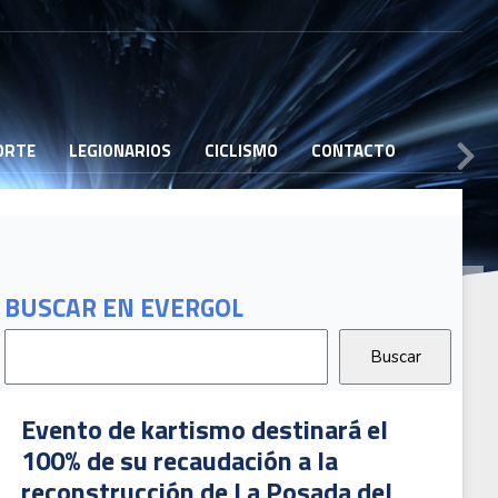
PORTE
LEGIONARIOS
CICLISMO
CONTACTO
BUSCAR EN EVERGOL
B
G
T
2
Evento de kartismo destinará el
100% de su recaudación a la
reconstrucción de La Posada del