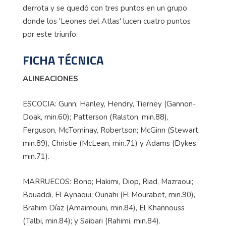
derrota y se quedó con tres puntos en un grupo
donde los 'Leones del Atlas' lucen cuatro puntos
por este triunfo.
FICHA TÉCNICA
ALINEACIONES
ESCOCIA: Gunn; Hanley, Hendry, Tierney (Gannon-
Doak, min.60); Patterson (Ralston, min.88),
Ferguson, McTominay, Robertson; McGinn (Stewart,
min.89), Christie (McLean, min.71) y Adams (Dykes,
min.71).
MARRUECOS: Bono; Hakimi, Diop, Riad, Mazraoui;
Bouaddi, El Aynaoui; Ounahi (El Mourabet, min.90),
Brahim Díaz (Amaimouni, min.84), El Khannouss
(Talbi, min.84); y Saibari (Rahimi, min.84).