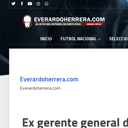
FUTBOL NACIONAL
INICIO
SELECCI
Everardoherrera.com
Everardoherrera.com
Evento de kartismo destinará el
Ex gerente general 
a
100% de su recaudación a la
reconstrucción de La Posada del