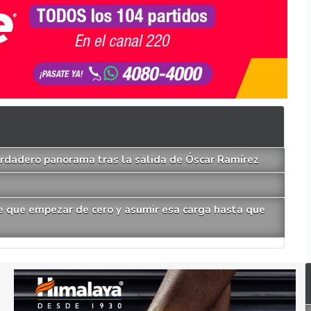
verdadero panorama tras la salida de Óscar Ramírez
e que empezar de cero y asumir esa carga hasta que