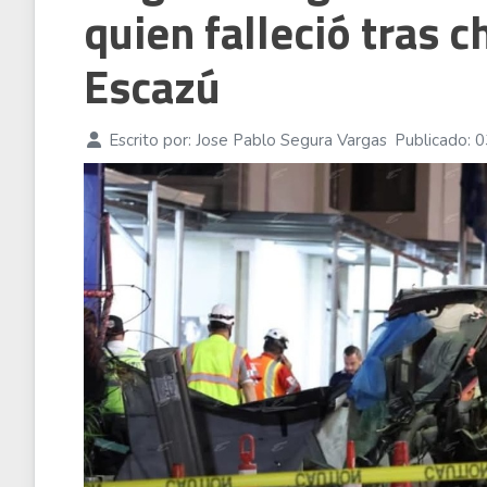
quien falleció tras 
Alivio
07 Ago 2026
Escazú
Escrito por:
Jose Pablo Segura Vargas
Publicado: 0