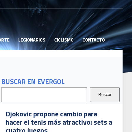
PORTE
LEGIONARIOS
CICLISMO
CONTACTO
BUSCAR EN EVERGOL
B
G
T
2
Djokovic propone cambio para
hacer el tenis más atractivo: sets a
cuatro juegos