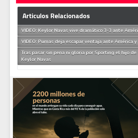
Articulos Relacionados
VIDEO: Keylor Navas vive dramático 3-3 ante Améri
VIDEO: Pumas deja escapar ventaja ante América y 
Tras pasar sin pena ni gloria por Sporting el hijo 
Keylor Navas