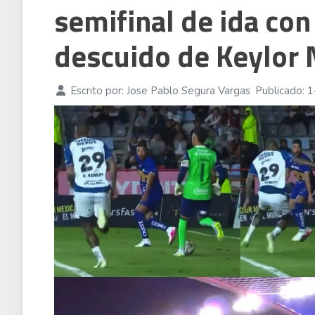
semifinal de ida con
Santo Domingo 2026
04 Ago 2026
descuido de Keylor
Escrito por:
Jose Pablo Segura Vargas
Publicado: 