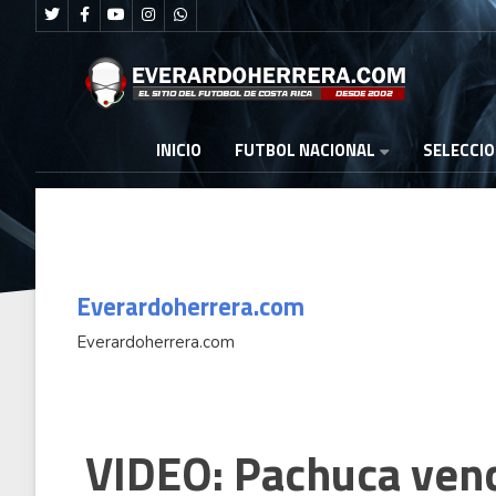
FUTBOL NACIONAL
INICIO
SELECCI
Everardoherrera.com
Everardoherrera.com
l
Daniela Rojas gana medalla de
VIDEO: Pachuca ven
bronce en los Juegos
Centroamericanos y del Caribe