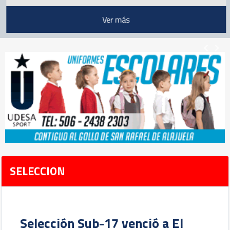
Ver
 más
SELECCION
Selección Sub-17 venció a El