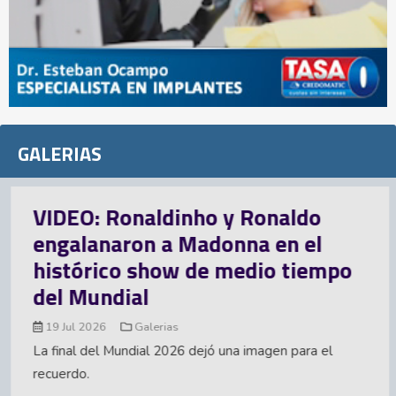
GALERIAS
ho y Ronaldo
Inglaterra se in
adonna en el
luego de otra des
e medio tiempo
mundialista
15 Jul 2026
Galerias
Argentina acabó con el sueñ
Mundial 2026. La Albiceleste
ejó una imagen para el
ahora disputará el título ant