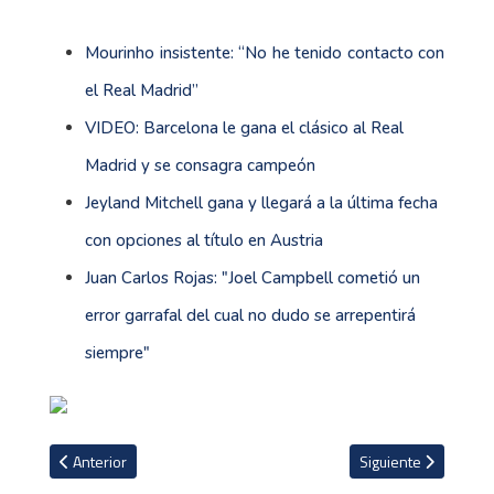
Mourinho insistente: “No he tenido contacto con
el Real Madrid”
VIDEO: Barcelona le gana el clásico al Real
Madrid y se consagra campeón
Jeyland Mitchell gana y llegará a la última fecha
con opciones al título en Austria
Juan Carlos Rojas: "Joel Campbell cometió un
error garrafal del cual no dudo se arrepentirá
siempre"
Artículo anterior: Brasileño de Jicaral brilla con triplete ante Qu
Artículo siguiente: J
Anterior
Siguiente