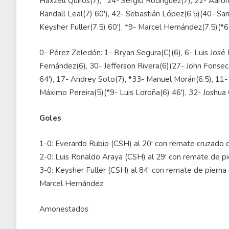
Haxzell Quirós(7), *24- Sergio Rodríguez(7), 22- Aarón M
Randall Leal(7) 60'), 42- Sebastián López(6.5)(40- San
Keysher Fuller(7.5) 60'), *9- Marcel Hernández(7.5)(*6
0- Pérez Zeledón: 1- Bryan Segura(C)(6), 6- Luis José
Fernández(6), 30- Jefferson Rivera(6)(27- John Fonseca
64'), 17- Andrey Soto(7), *33- Manuel Morán(6.5), 11-
Máximo Pereira(5)(*9- Luis Loroña(6) 46'), 32- Joshua 
Goles
1-0: Everardo Rubio (CSH) al 20' con remate cruzado de
2-0: Luis Ronaldo Araya (CSH) al 29' con remate de p
3-0: Keysher Fuller (CSH) al 84' con remate de pierna
Marcel Hernández
Amonestados