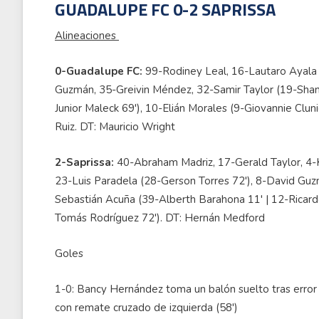
GUADALUPE FC 0-2 SAPRISSA
Alineaciones
0-Guadalupe FC:
99-Rodiney Leal, 16-Lautaro Ayala 
Guzmán, 35-Greivin Méndez, 32-Samir Taylor (19-Sha
Junior Maleck 69'), 10-Elián Morales (9-Giovannie Cluni
Ruiz. DT: Mauricio Wright
2-Saprissa:
40-Abraham Madriz, 17-Gerald Taylor, 4-K
23-Luis Paradela (28-Gerson Torres 72'), 8-David Guz
Sebastián Acuña (39-Alberth Barahona 11' | 12-Ricard
Tomás Rodríguez 72'). DT: Hernán Medford
Goles
1-0: Bancy Hernández toma un balón suelto tras error 
con remate cruzado de izquierda (58')