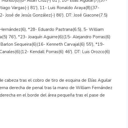
urillo(8)(8- Allan Cruz(-) 81'), 10- Elías Aguilar(7)(97-
tiago Vargas(-) 81'), 11- Luis Ronaldo Araya(8)(37-
2- José de Jesús González(-) 86'). DT: José Giacone(7.5)
 Hernández(6), *28- Eduardo Pastrana(6.5), 5- William
(5) 76'), *23- Joaquín Aguirre(6)(15- Alejandro Porras(6)
 Barlon Sequeira(6)(16- Kenneth Carvajal(6) 55'), *19-
Canales(6)(12- Kendall Porras(6) 46'). DT: Luis Orozco(6)
 cabeza tras el cobro de tiro de esquina de Elías Aguilar
ierna derecha de penal tras la mano de William Fernández
 derecha en el borde del área pequeña tras el pase de