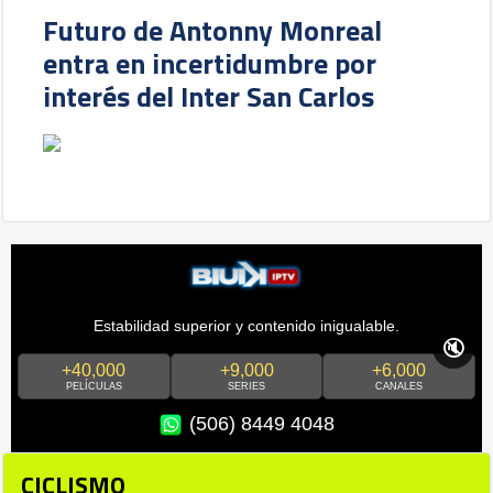
Futuro de Antonny Monreal
entra en incertidumbre por
interés del Inter San Carlos
Estabilidad superior y contenido inigualable.
🔇
+40,000
+9,000
+6,000
PELÍCULAS
SERIES
CANALES
(506) 8449 4048
CICLISMO