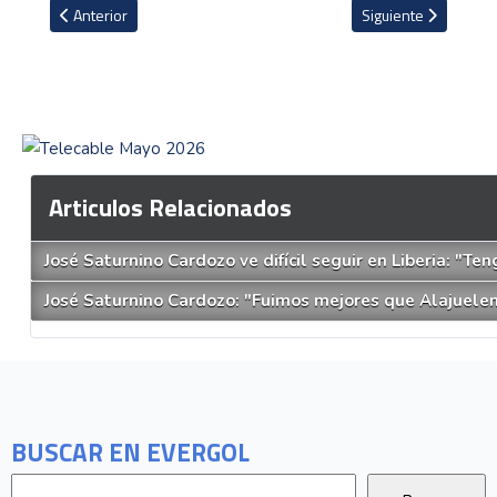
Artículo anterior: Saprissa vuelve a brillar: camiseta de Batman es
Artículo siguiente: 
Anterior
Siguiente
Articulos Relacionados
José Saturnino Cardozo ve difícil seguir en Liberia: "T
José Saturnino Cardozo: "Fuimos mejores que Alajuele
BUSCAR EN EVERGOL