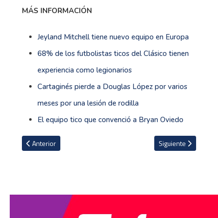
MÁS INFORMACIÓN
Jeyland Mitchell tiene nuevo equipo en Europa
68% de los futbolistas ticos del Clásico tienen
experiencia como legionarios
Cartaginés pierde a Douglas López por varios
meses por una lesión de rodilla
El equipo tico que convenció a Bryan Oviedo
Artículo anterior: Fedefútbol confirma noticia sobre el Estadio Naci
Artículo siguiente: 
Anterior
Siguiente