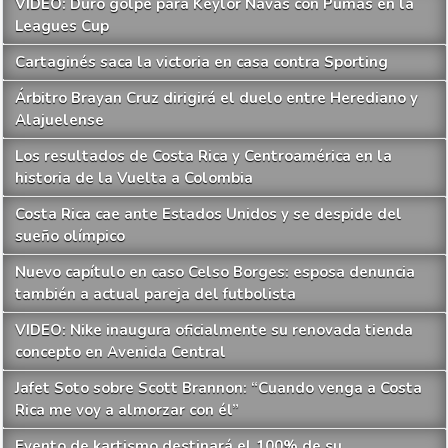
VIDEO: Duro golpe para Keylor Navas con Pumas en la
Leagues Cup
Cartaginés saca la victoria en casa contra Sporting
Árbitro Brayan Cruz dirigirá el duelo entre Herediano y
Alajuelense
Los resultados de Costa Rica y Centroamérica en la
historia de la Vuelta a Colombia
Costa Rica cae ante Estados Unidos y se despide del
sueño olímpico
Nuevo capítulo en caso Celso Borges: esposa denuncia
también a actual pareja del futbolista
VIDEO: Nike inaugura oficialmente su renovada tienda
concepto en Avenida Central
Jafet Soto sobre Scott Brannon: “Cuando venga a Costa
Rica me voy a almorzar con él”
Evento de kartismo destinará el 100% de su