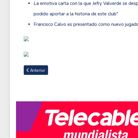
La emotiva carta con la que Jefry Valverde se desp
podido aportar a la historia de este club"
Francisco Calvo es presentado como nuevo jugador
Artículo anterior: VIDEO: Saprissa sufrió para derrotar al Ver
Anterior