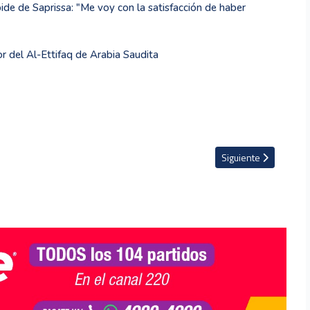
ide de Saprissa: "Me voy con la satisfacción de haber
 del Al-Ettifaq de Arabia Saudita
des de Belice
Artículo siguiente: La
Siguiente