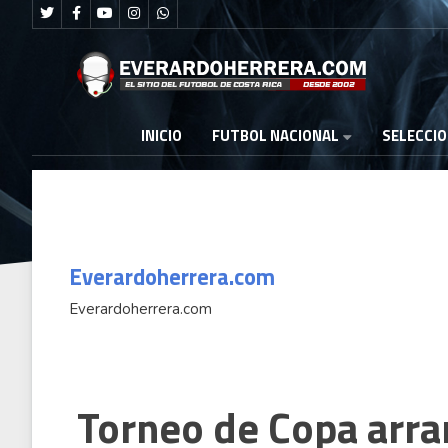
FUTBOL NACIONAL
INICIO
SELECCI
Everardoherrera.com
Everardoherrera.com
a
Costa Rica apuesta fuerte por el
Torneo de Copa arra
regreso de la Liga Mundial de Surf
con 23 representantes