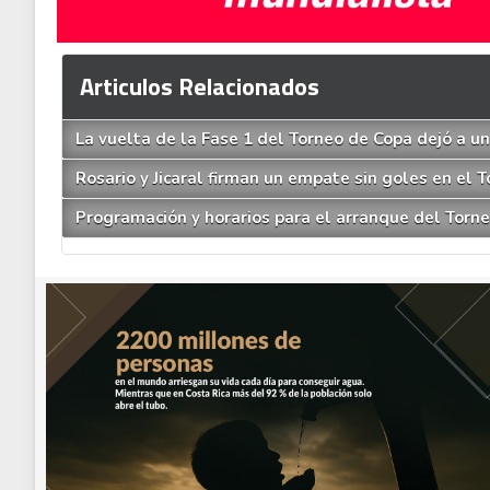
Articulos Relacionados
La vuelta de la Fase 1 del Torneo de Copa dejó a u
Rosario y Jicaral firman un empate sin goles en el 
Programación y horarios para el arranque del Tor