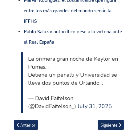
Marvin Rodríguez, el costarricense que figura
entre los más grandes del mundo según la
IFFHS
Pablo Salazar autocrítico pese a la victoria ante
el Real España
La primera gran noche de Keylor en
Pumas…
Detiene un penalti y Universidad se
lleva dos puntos de Orlando…
— David Faitelson
(@DavidFaitelson_)
July 31, 2025
Artículo anterior: Keylor Navas sobre el penal detenido en la Lea
Artículo siguiente: 
Anterior
Siguiente