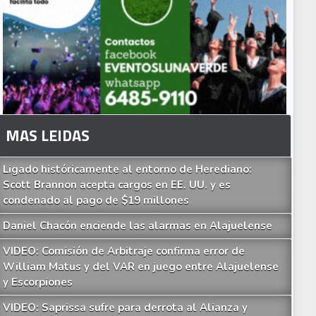
Your Add Here !!
MAS LEIDAS
Ligado históricamente al entorno de Herediano:
Scott Brannon acepta cargos en EE. UU. y es
condenado al pago de $19 millones
Daniel Chacón enciende las alarmas en Alajuelense
VIDEO: Comisión de Arbitraje confirma error de
William Matus y del VAR en juego entre Alajuelense
y Escorpiones
VIDEO: Saprissa sufre para derrota al Alianza y