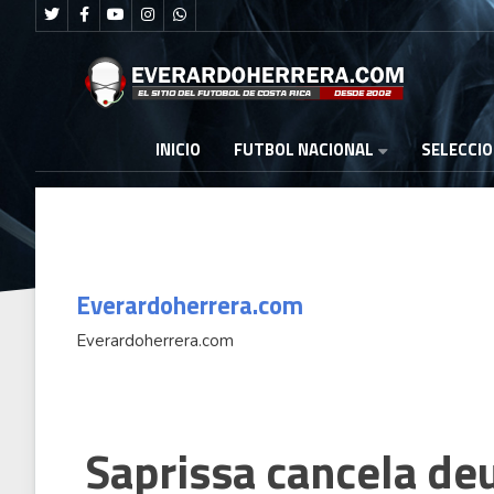
FUTBOL NACIONAL
INICIO
SELECCI
Everardoherrera.com
Everardoherrera.com
Drummond avanza a la final
Daniela Ro
Saprissa cancela de
00 metros con vallas tras
bronce en 
 heat clasificatorio
Centroamer