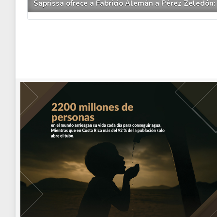
Saprissa ofrece a Fabricio Alemán a Pérez Zeledón