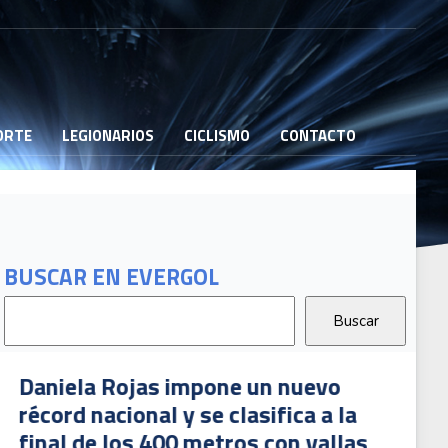
PORTE
LEGIONARIOS
CICLISMO
CONTACTO
BUSCAR EN EVERGOL
B
G
T
2
s impone un nuevo
Gerald Drummond
l y se clasifica a la
de los 400 metr
400 metros con vallas
ganar su heat cl