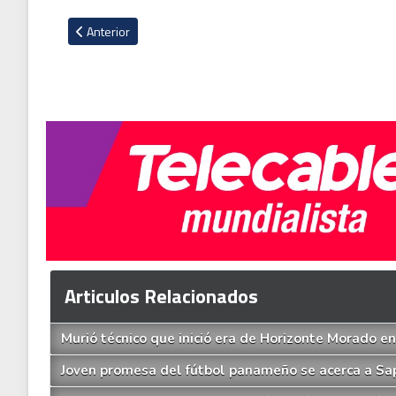
Artículo anterior: Washington Ortega: “Imaginaba salir campe
Anterior
Articulos Relacionados
Murió técnico que inició era de Horizonte Morado e
Joven promesa del fútbol panameño se acerca a Sa