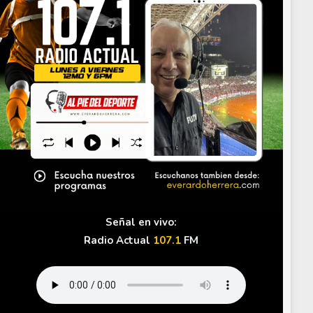
Señal en vivo:
Radio Actual
107.1
FM
erra se inunda de memes
Memes re