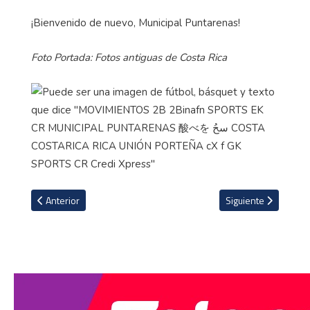
¡Bienvenido de nuevo, Municipal Puntarenas!
Foto Portada: Fotos antiguas de Costa Rica
Artículo anterior: LINAFA lanza seria advertencia a franquicia que 
Artículo siguiente: 
Anterior
Siguiente