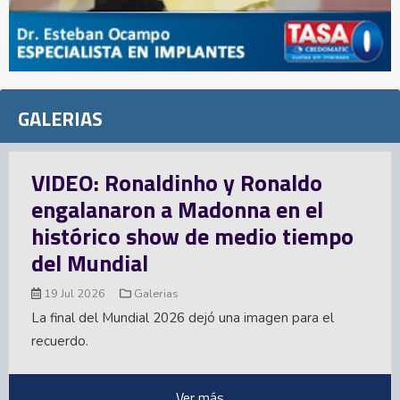
GALERIAS
naldo
Inglaterra se inunda de
en el
luego de otra desilusión
o tiempo
mundialista
15 Jul 2026
Galerias
Argentina acabó con el sueño de Inglate
Mundial 2026. La Albiceleste le ganó la 
en para el
ahora disputará el título ante España. Aqu
Ver más