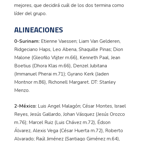
mejores, que decidirá cuál de los dos termina como
líder del grupo.
ALINEACIONES
0-Surinam:
Etienne Vaessen; Liam Van Gelderen,
Ridgeciano Haps, Leo Abena, Shaquille Pinas; Dion
Malone (Gleofilo Vlijter m.66), Kenneth Paal, Jean
Boetius (Dhora Klas m.66), Denzel Jubitana
(Immanuel Pherai m.71); Gyrano Kerk (Jaden
Montnor m.86), Richonell Margaret. DT: Stanley
Menzo.
2-México:
Luis Angel Malagón; César Montes, Israel
Reyes, Jesús Gallardo, Johan Vásquez (Jesús Orozco
m.76); Marcel Ruiz (Luis Chávez m.72), Édson
Álvarez, Alexis Vega (César Huerta m.72), Roberto
Alvarado; Raúl Jiménez (Santiago Giménez m.64),