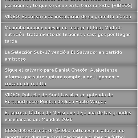
posiciones y lo que se viene en la tercera fecha (VIDEOS)
VIDEO: Saprissa inicia instalación de su gramilla híbrida
Mourinho impone nuevas normas en el Real Madrid:
nutrición, tratamiento de lesiones y castigos por llegar
tarde
La Selección Sub-17 venció a El Salvador en partido
amistoso
Sigue el calvario para Daniel Chacón: Alajuelense
informa que sufre ruptura completa del ligamento
cruzado de rodilla
VIDEO: Doblete de Ariel Lassiter en goleada de
Portland sobre Puebla de Juan Pablo Vargas
El secreto táctico de Messi que dejó una de las grandes
enseñanzas del Mundial 2026
CCSS detectó más de ₡2.000 millones en salarios no
reportados durante fiscalizaciones a clubes de fútbol