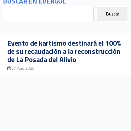
BUSCAR EN EVERGOL
ento de kartismo destinará el 100%
Co
 su recaudación a la reconstrucción
re
 La Posada del Alivio
23
 Ago 2026
07